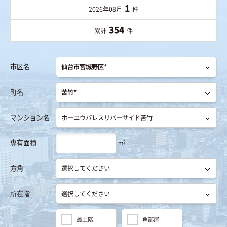
1
2026年08月
件
354
累計
件
市区名
町名
マンション名
専有面積
2
m
方角
所在階
最上階
角部屋