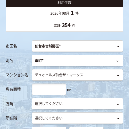
利用件数
1
2026年08月
件
354
累計
件
市区名
町名
マンション名
専有面積
2
m
方角
所在階