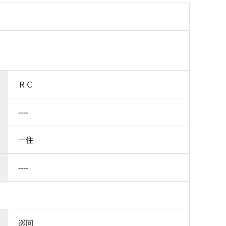
ＲＣ
----
一住
----
巡回