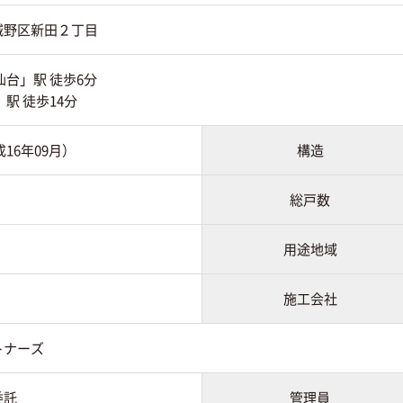
城野区新田２丁目
仙台」駅 徒歩6分
駅 徒歩14分
成16年09月）
構造
総戸数
用途地域
施工会社
トナーズ
委託
管理員