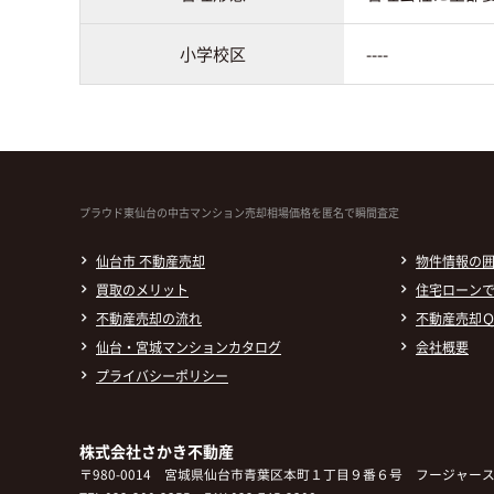
小学校区
----
プラウド東仙台の中古マンション売却相場価格を匿名で瞬間査定
仙台市 不動産売却
物件情報の
買取のメリット
住宅ローン
不動産売却の流れ
不動産売却
仙台・宮城マンションカタログ
会社概要
プライバシーポリシー
株式会社さかき不動産
〒980-0014
宮城県仙台市青葉区本町１丁目９番６号
フージャース