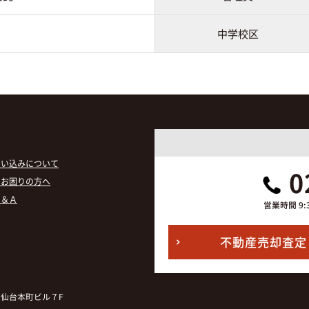
中学校区
囲い込みについて
0
でお困りの方へ
Ｑ＆Ａ
営業時間 9:
不動産売却査定
仙台本町ビル７F