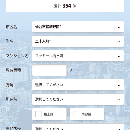
354
累計
件
市区名
町名
マンション名
専有面積
2
m
方角
所在階
最上階
角部屋
売却予定