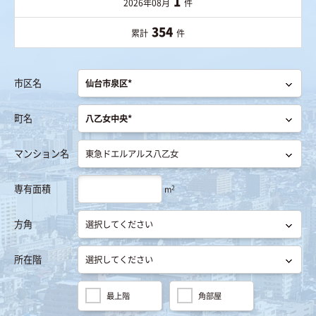
1
2026年08月
件
354
累計
件
市区名
町名
マンション名
専有面積
2
m
方角
所在階
最上階
角部屋