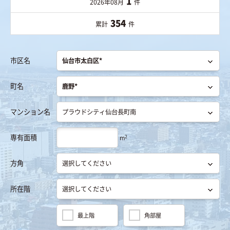
1
2026年08月
件
354
累計
件
市区名
町名
マンション名
専有面積
2
m
方角
所在階
最上階
角部屋