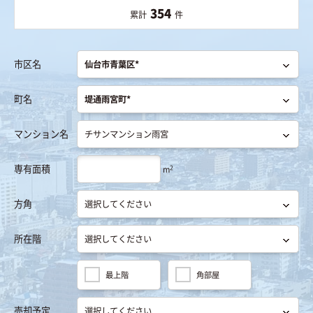
354
累計
件
市区名
町名
マンション名
専有面積
2
m
方角
所在階
最上階
角部屋
売却予定