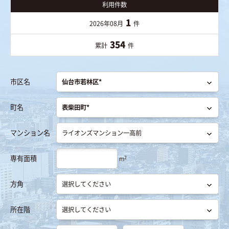
利用件数
1
2026年08月
件
354
累計
件
市区名
町名
マンション名
専有面積
2
m
方角
所在階