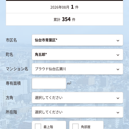
1
2026年08月
件
354
累計
件
市区名
町名
マンション名
専有面積
2
m
方角
所在階
最上階
角部屋